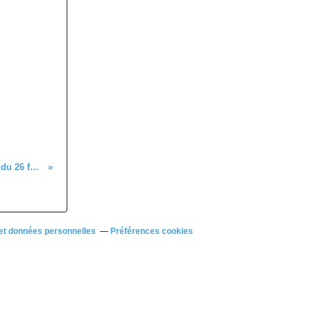
Sejour raquettes à l'Auberge Nordique du Grand Bornand du 26 février au 4 mars
et données personnelles
Préférences cookies