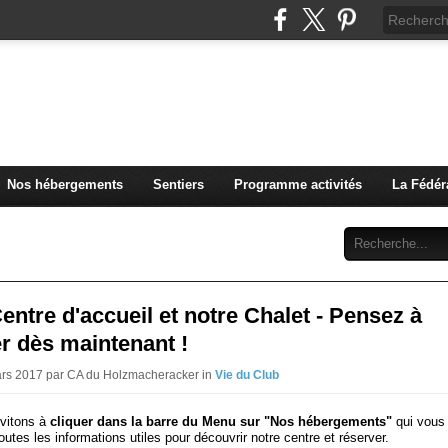
u Club Vosgien de Rouffach
Nos hébergements
Sentiers
Programme activités
La Fédér
Archives
Abonnement
Contact
entre d'accueil et notre Chalet - Pensez à
r dès maintenant !
ars 2017 par CA du Holzmacheracker in
Vie du Club
vitons à
cliquer dans la barre du Menu sur "Nos hébergements"
qui vous
outes les informations utiles pour découvrir notre centre et réserver.