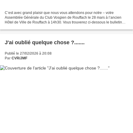
C’est avec grand plaisir que nous vous attendons pour notre – votre
Assemblée Générale du Club Vosgien de Rouffach le 28 mars à l’ancien
Hôtel de Ville de Rouffach à 14h30. Vous trouverez ci-dessous le bulletin
d’inscription à nous retourner au plus tôt. . Si...
J'ai oublié quelque chose ?.......
Publié le 27/02/2026 à 20:08
Par
CVR/JMF