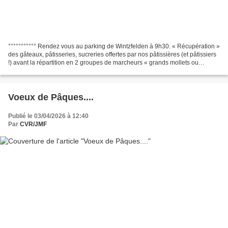
°°°°°°°°°°° Rendez vous au parking de Wintzfelden à 9h30. « Récupération »
des gâteaux, pâtisseries, sucreries offertes par nos pâtissières (et pâtissiers
!) avant la répartition en 2 groupes de marcheurs « grands mollets ou
moyens mollets ! », pour une...
Voeux de Pâques....
Publié le 03/04/2026 à 12:40
Par
CVR/JMF