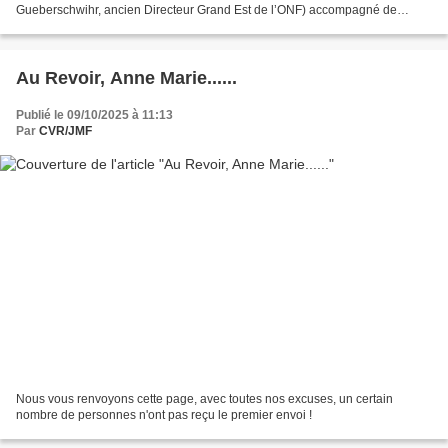
Gueberschwihr, ancien Directeur Grand Est de l’ONF) accompagné de
Clément Moreau (responsable ONF du secteur de...
Au Revoir, Anne Marie......
Publié le 09/10/2025 à 11:13
Par
CVR/JMF
Nous vous renvoyons cette page, avec toutes nos excuses, un certain
nombre de personnes n'ont pas reçu le premier envoi !