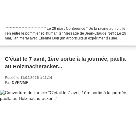
°°°°°°°°°°°°°°°°°°°°°°°°°°° Le 29 mai : Conférence " De la racine au fruit, le
lien entre le pommier et l'humanité" Message de Jean-Claude Neff : Le 29
mai, j'animerai avec Etienne Doll (un arboriculteur expérimenté) une
conférence à la Maison de la nature...
C'était le 7 avril, 1ère sortie à la journée, paella
au Holzmacheracker...
Publié le 11/04/2026 à 11:14
Par
CVR/JMF