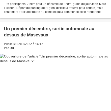
- 36 participants, 7,5km pour un dénivelé de 320m, guide du jour Jean-Marc
Fischer - Départ du parking de l'Egten, difficile à trouver pour certain, mais
finalement c'est une troupe au complet qui a commencé cette randonnée -
Une bonne "grimpée" dès le...
Un premier décembre, sortie automnale au
dessus de Masevaux
Publié le 02/12/2022 à 14:12
Par
DD