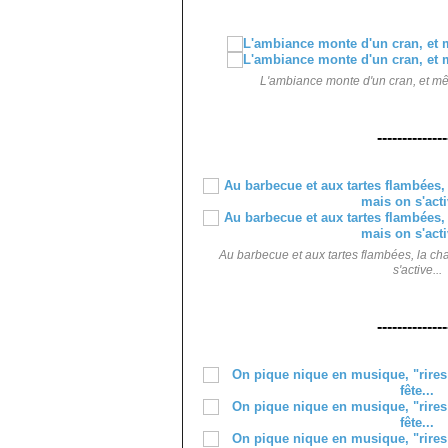
L'ambiance monte d'un cran, et mê
--------------
Au barbecue et aux tartes flambées, la ch
s'active...
--------------