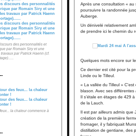
Après une consultation « a
poursuivre la randonnée ju
Auberge.
Un dénivelé relativement amb
de prendre ici le chemin du r
iscours des personnalités et
rique par Romain Siry et une
travaux par Patrick Haenn (cf.
ge)......
Quelques mots encore sur le v
Ce dernier est cité pour la p
--
Linde ou le Tilleul.
« La vallée du Tilleul » C'est
blason. Avec ses différentes 
Il s'étale en étages de 429 
de la Lauch.
feux... la chaleur commence à
Il est par ailleurs admis que 
création de la première ferm
fromager, il y fabriquait Muns
distillation de gentiane, des 
--