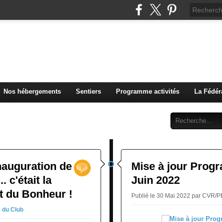
u Club Vosgien de Rouffach
Nos hébergements
Sentiers
Programme activités
La Fédér
Archives
Abonnement
Contact
Inauguration de
Mise à jour Pro
. c'était la
Juin 2022
tait du Bonheur !
Publié le 30 Mai 2022 par CVR/
e du Club