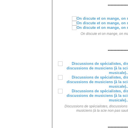
--------------
On discute et on mange, on man
--------------
Discussions de spécialistes, discussions 
musiciens (à la scie non pas saut
--------------