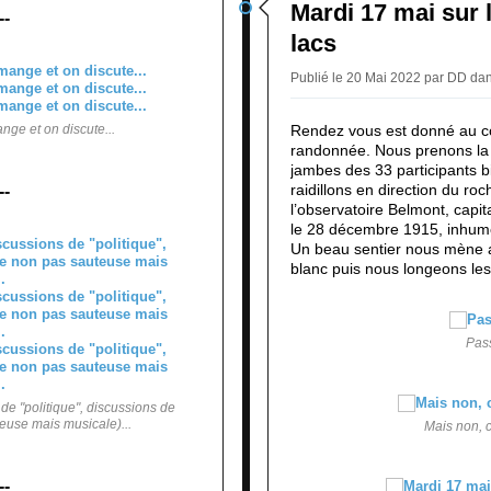
Mardi 17 mai sur 
--
lacs
Publié le 20 Mai 2022 par DD
da
ge et on discute...
Rendez vous est donné au col
randonnée. Nous prenons la d
jambes des 33 participants b
raidillons en direction du r
--
l’observatoire Belmont, capi
le 28 décembre 1915, inhumé
Un beau sentier nous mène a
blanc puis nous longeons les
Pass
de "politique", discussions de
euse mais musicale)...
Mais non, c
--