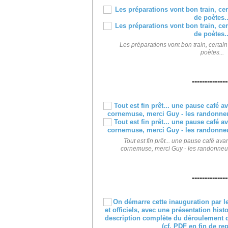
Les préparations vont bon train, certa
poètes...
--------------
Tout est fin prêt... une pause café avan
cornemuse, merci Guy - les randonneu
--------------