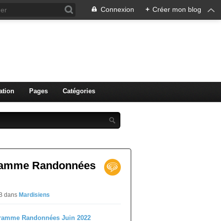
Connexion
+
Créer mon blog
ation
Pages
Catégories
gramme Randonnées
PB
dans
Mardisiens