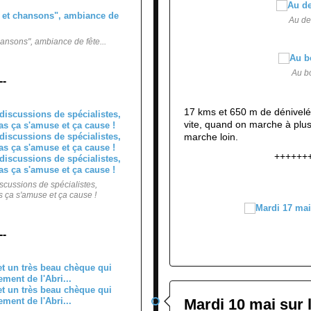
Au de
ansons", ambiance de fête...
Au bo
--
17 kms et 650 m de dénivel
vite, quand on marche à plus
marche loin.
++++++
scussions de spécialistes,
s ça s'amuse et ça cause !
--
Mardi 10 mai sur 