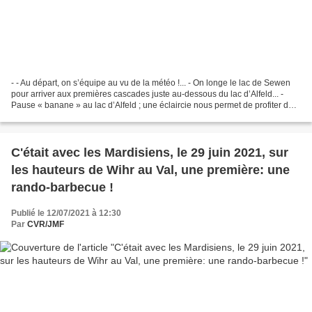
- - Au départ, on s’équipe au vu de la météo !... - On longe le lac de Sewen
pour arriver aux premières cascades juste au-dessous du lac d’Alfeld... -
Pause « banane » au lac d’Alfeld ; une éclaircie nous permet de profiter de
la pause et du beau panorama... - Déjeuner...
C'était avec les Mardisiens, le 29 juin 2021, sur
les hauteurs de Wihr au Val, une première: une
rando-barbecue !
Publié le 12/07/2021 à 12:30
Par
CVR/JMF