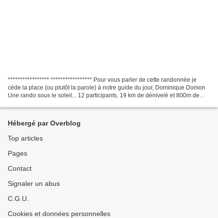
***************** ***************** Pour vous parler de cette randonnée je
cède la place (ou plutôt la parole) à notre guide du jour, Dominique Domon
Une rando sous le soleil... 12 participants, 19 km de dénivelé et 800m de
marche... Ah non, pardon, c'est...
Hébergé par Overblog
Top articles
Pages
Contact
Signaler un abus
C.G.U.
Cookies et données personnelles