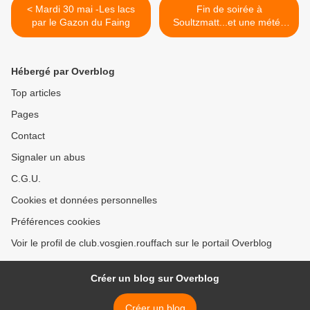
< Mardi 30 mai -Les lacs
Fin de soirée à
par le Gazon du Faing
Soultzmatt...et une météo
"surprenante" ! >
Hébergé par Overblog
Top articles
Pages
Contact
Signaler un abus
C.G.U.
Cookies et données personnelles
Préférences cookies
Voir le profil de club.vosgien.rouffach sur le portail Overblog
Créer un blog sur Overblog
Créer un blog