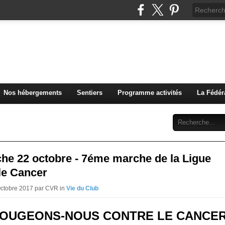
u Club Vosgien de Rouffach
Nos hébergements
Sentiers
Programme activités
La Fédér
Archives
Abonnement
Contact
he 22 octobre - 7éme marche de la Ligue
le Cancer
Octobre 2017 par CVR in
Vie du Club
OUGEONS-NOUS CONTRE LE CANCER