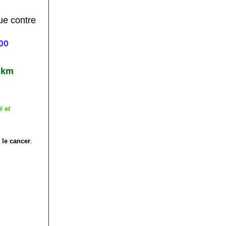
ue contre
00
 km
é et
 le cancer
.