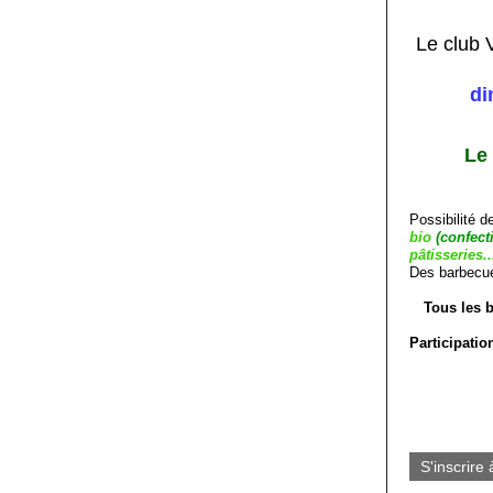
Le club 
di
Le
Possibilité 
bio
(confect
pâtisseries..
Des barbecue
Tous les b
Participatio
S'inscrire 