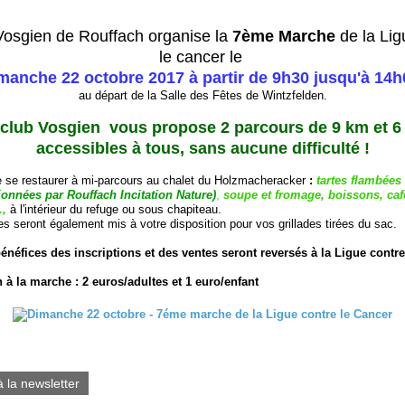
Vosgien de Rouffach organise la
7ème March
e
de la Lig
le cancer le
manche 22 octobre 2017 à partir de 9h30 jusqu'à 14h
au départ de la Salle des Fêtes de Wintzfelden.
 club Vosgien vous propose 2 parcours de 9 km et 6
accessibles à tous, sans aucune difficulté !
de se restaurer à mi-parcours au chalet du Holzmacheracker
:
tartes flambées
ionnées par Rouffach Incitation Nature)
,
soupe et fromage, boissons, caf
.,
à l'intérieur du refuge ou sous chapiteau.
s seront également mis à votre disposition pour vos grillades tirées du sac.
énéfices des inscriptions et des ventes seront reversés à la Ligue contre
n à la marche : 2 euros/adultes et 1 euro/enfant
à la newsletter