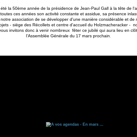
été la 50ème année de la présidence de Jean-Paul Gall à la tête de l'a
toutes ces années son activité constante et assidue, sa présence inlas
 notre association de se développer d'une manière considérable et de
ojets - siège des Récollets et centre d'accueil du Holzmacheracker - 
ous invitons donc à venir nombreux fêter ce jubilé qui aura lieu en clô
l'Assemblée Générale du 17 mars prochain.