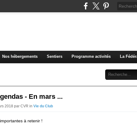
u Club Vosgien de Rouffach
Nos hébergements
Sentiers
Programme activités
La Fédér
Archives
Abonnement
Contact
gendas - En mars ...
ars 2018 par CVR in
Vie du Club
importantes à retenir !