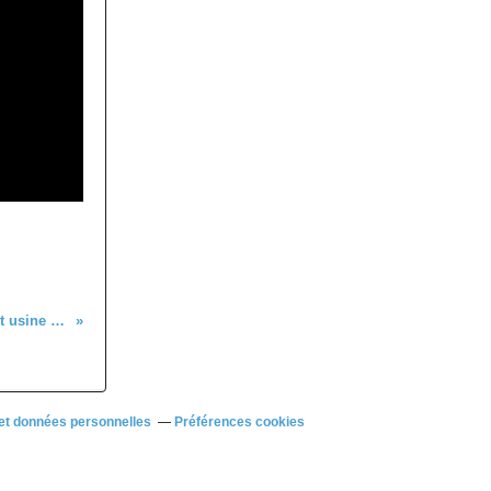
Edition spéciale - 1ère sortie à thème 2018 - Musée et usine PEUGEOT à Sochaux (Doubs)
et données personnelles
Préférences cookies