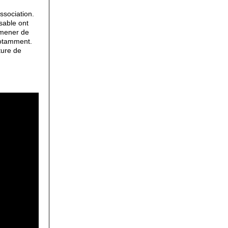
ssociation.
sable ont
 mener de
notamment.
ture de