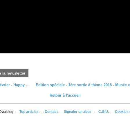
à la newsletter
Mardi 27 février - Happy Birthday rando !
Retour à l'accueil
 Overblog
Top articles
Contact
Signaler un abus
C.G.U.
Cookies 