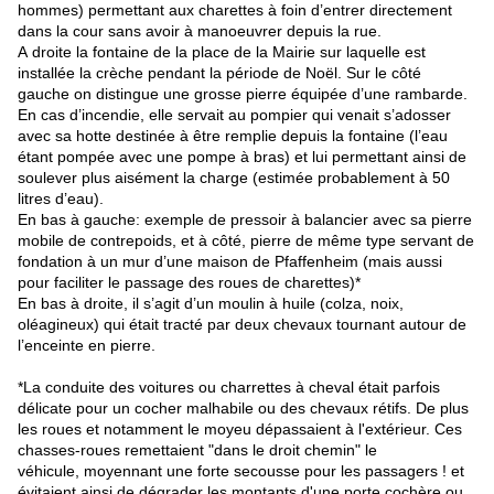
hommes) permettant aux charettes à foin d’entrer directement
dans la cour sans avoir à manoeuvrer depuis la rue.
A droite la fontaine de la place de la Mairie sur laquelle est
installée la crèche pendant la période de Noël. Sur le côté
gauche on distingue une grosse pierre équipée d’une rambarde.
En cas d’incendie, elle servait au pompier qui venait s’adosser
avec sa hotte destinée à être remplie depuis la fontaine (l’eau
étant pompée avec une pompe à bras) et lui permettant ainsi de
soulever plus aisément la charge (estimée probablement à 50
litres d’eau).
En bas à gauche: exemple de pressoir à balancier avec sa pierre
mobile de contrepoids, et à côté, pierre de même type servant de
fondation à un mur d’une maison de Pfaffenheim (mais aussi
pour faciliter le passage des roues de charettes)*
En bas à droite, il s’agit d’un moulin à huile (colza, noix,
oléagineux) qui était tracté par deux chevaux tournant autour de
l’enceinte en pierre.
*La conduite des voitures ou charrettes à cheval était parfois
délicate pour un cocher malhabile ou des chevaux rétifs. De plus
les roues et notamment le moyeu dépassaient à l'extérieur. Ces
chasses-roues remettaient "dans le droit chemin" le
véhicule, moyennant une forte secousse pour les passagers ! et
évitaient ainsi de dégrader les montants d'une porte cochère ou