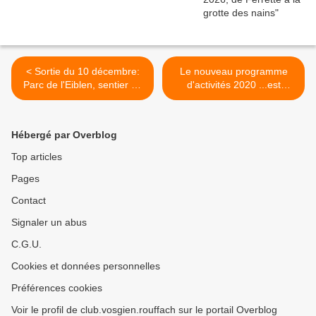
< Sortie du 10 décembre:
Le nouveau programme
Parc de l'Eiblen, sentier de
d'activités 2020 ...est
l'Ill, canal Vauban.
disponible ! >
Hébergé par Overblog
Top articles
Pages
Contact
Signaler un abus
C.G.U.
Cookies et données personnelles
Préférences cookies
Voir le profil de club.vosgien.rouffach sur le portail Overblog