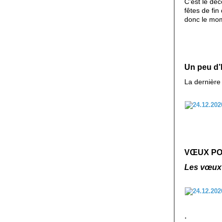
C’est le déc
fêtes de fin
donc le mom
Un peu d
La dernière 
VŒUX POU
Les vœux
.