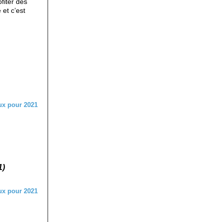
fiter des
 et c’est
1)