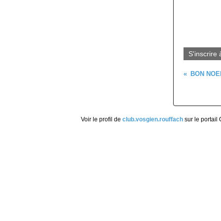
S'inscrire 
BON NOEL
Voir le profil de
club.vosgien.rouffach
sur le portail