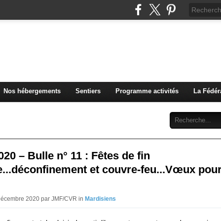
u Club Vosgien de Rouffach
Nos hébergements
Sentiers
Programme activités
La Fédér
Archives
Abonnement
Contact
020 – Bulle n° 11 : Fêtes de fin
...déconfinement et couvre-feu...Vœux pou
 Décembre 2020 par JMF/CVR in
Mardisiens