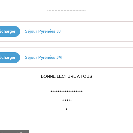
--------------------------
écharger
Séjour Pyrénées JJ
écharger
Séjour Pyrénées JM
BONNE LECTURE A TOUS
******************
******
*