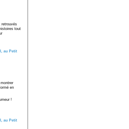
t retrouvés
istoires tout
ur
 montrer
formé en
humeur !