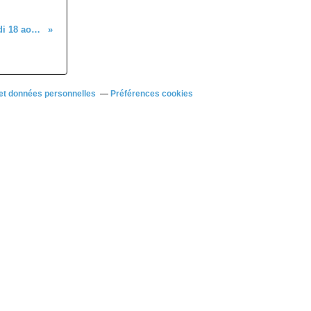
Sortie modérato du jeudi 18 aout 2022
et données personnelles
Préférences cookies