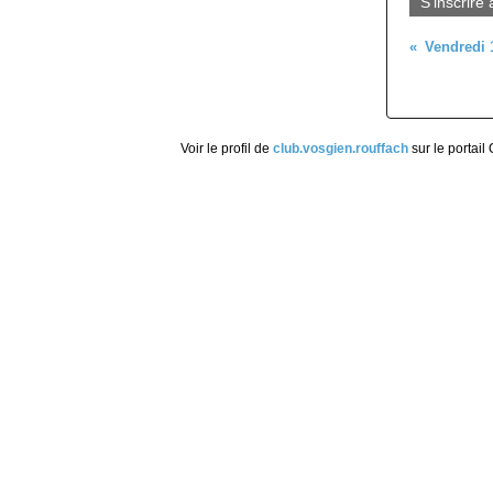
S'inscrire 
Voir le profil de
club.vosgien.rouffach
sur le portail