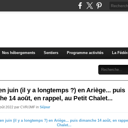
u Club Vosgien de Rouffach
Nos hébergements
Sentiers
Programme activités
La Fédér
Archives
Abonnement
Contact
 en juin (il y a longtemps ?) en Ariège... puis
e 14 août, en rappel, au Petit Chalet...
Août 2022 par CVR/JMF in
Séjour