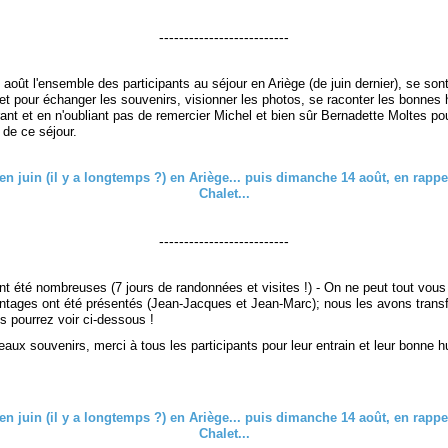
--------------------------
oût l'ensemble des participants au séjour en Ariège (de juin dernier), se son
et pour échanger les souvenirs, visionner les photos, se raconter les bonnes h
ant et en n'oubliant pas de remercier Michel et bien sûr Bernadette Moltes po
n de ce séjour.
--------------------------
nt été nombreuses (7 jours de randonnées et visites !) - On ne peut tout vous
tages ont été présentés (Jean-Jacques et Jean-Marc); nous les avons trans
 pourrez voir ci-dessous !
aux souvenirs, merci à tous les participants pour leur entrain et leur bonne 