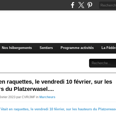
u Club Vosgien de Rouffach
Nos hébergements
Sentiers
Programme activités
La Fédér
Archives
Abonnement
Contact
 en raquettes, le vendredi 10 février, sur les
s du Platzerwasel....
Février 2023 par CVR/JMF in
Marcheurs