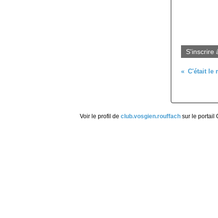
S'inscrire 
C'était le
Voir le profil de
club.vosgien.rouffach
sur le portail