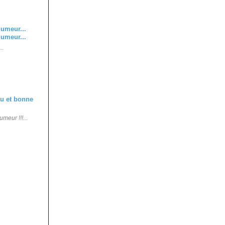
..
meur !!!...