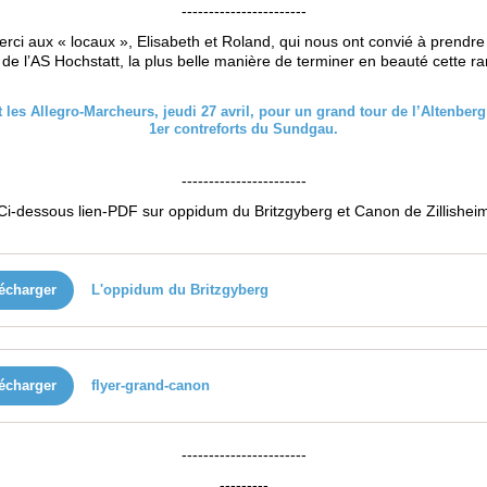
-----------------------
rci aux « locaux », Elisabeth et Roland, qui nous ont convié à prendre
de l’AS Hochstatt, la plus belle manière de terminer en beauté cette ra
-----------------------
Ci-dessous lien-PDF sur oppidum du Britzgyberg et Canon de Zillishei
écharger
L'oppidum du Britzgyberg
écharger
flyer-grand-canon
-----------------------
---------