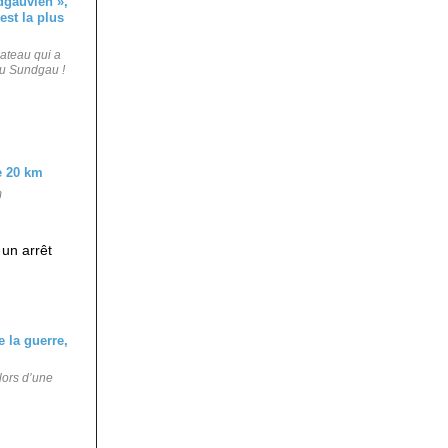
lateau qui a
 du Sundgau !
m
 un arrêt
lors d’une