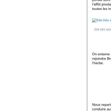
l’affût pivo
toutes les i
Site très vas
On entame n
rejoindre B
l’herbe.
Nous repart
conduire au