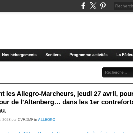
u Club Vosgien de Rouffach
Nos hébergements
Sentiers
Programme activités
La Fédér
Archives
Abonnement
Contact
nt les Allegro-Marcheurs, jeudi 27 avril, pou
our de l’Altenberg… dans les 1er contrefort
u.
ai 2023 par CVR/JMF in
ALLEGRO