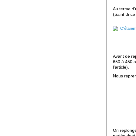
Au terme d’u
(Saint Brice
Avant de rep
650 à 450 av
l’article).
Nous repren
On replonge
portée dont 