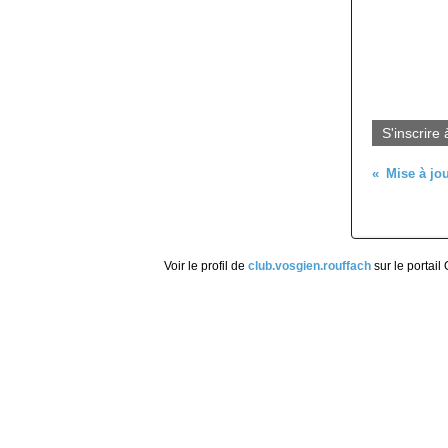
S'inscrire 
Voir le profil de
club.vosgien.rouffach
sur le portail