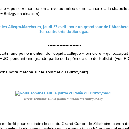
-----------------------
ne « petite » montée, on arrive au milieu d’une clairière, à la chapelle 
 = Britzgy en alsacien)
-----------------------
artir, une petite mention de l’oppida celtique « princière » qui occupait 
 JC, pendant une grande partie de la période dite de Hallstatt (voir PD
ons notre marche sur le sommet du Britzgyberg
Nous sommes sur la partie cultivée du Britzgyberg...
-----------------------
 en forêt pour rejoindre le site du Grand Canon de Zillisheim, canon d
le vestige le plus spectaculaire est la grande fosse bétonnée qui servai