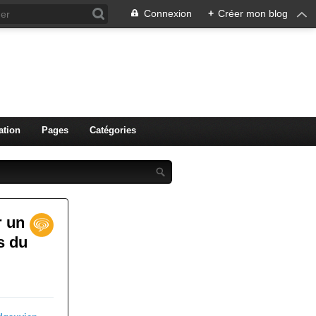
Connexion
+
Créer mon blog
ation
Pages
Catégories
r un
s du