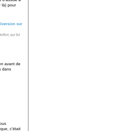
r là) pour
lfort, qui fut
en avant de
s dans
nous
ue, c'était