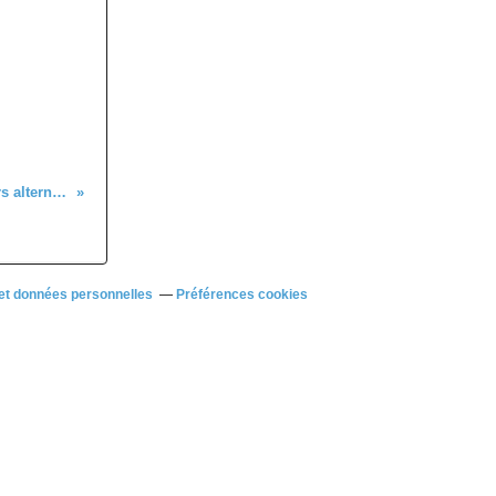
C'étaient les Marcheurs, mardi 2 mai, sur des sentiers alternant eau et pierres, cascades et rochers...
et données personnelles
Préférences cookies