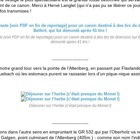
tant de ce canon. Merci à Hervé Langlet (qui n'a pas pu se libérer ce jou
nfos transmises !
te (voir PDF en fin de reportage) pour un canon destiné à des tirs de diversion sur Be
démonté après 41 tirs !
-----------------------
otre grand tour vers la pointe de l’Altenberg, en passant par Flaxland
ruebach où les estomacs purent se rassasier lors d’un pique-nique assi
Déjeuner sur l’herbe (c’était presque du Monet !)
-----------------------
ons dans l’autre sens en empruntant le GR 532 qui par l’Oberholz va 
 Galgen, point culminant de l’Altenberg (405m.) - comme son nom l'indiq