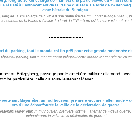
, long de 10 km et large de 4 km est une partie élevée du « horst sundgauvien », p
enfoncement de la Plaine d’Alsace. La forêt de l’Altenberg est la plus vaste hêtraie
-----------------------
Départ du parking, tout le monde est fin prêt pour cette grande randonnée de 20 k
mper au Britzgyberg, passage par le cimetière militaire allemand, avec
tombe particulière, celle du sous-lieutenant Mayer.
ieutenant Mayer était un mulhousien, première victime « allemande » de la guerre, 
échauffourée la veille de la déclaration de guerre !