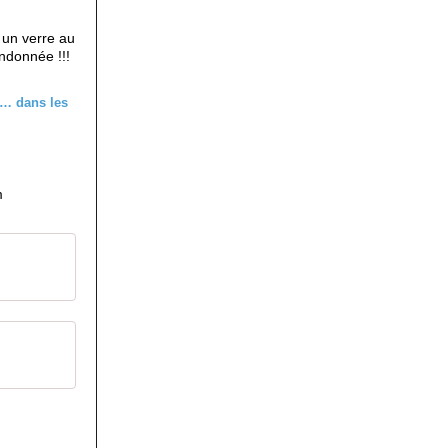
 un verre au
ndonnée !!!
m