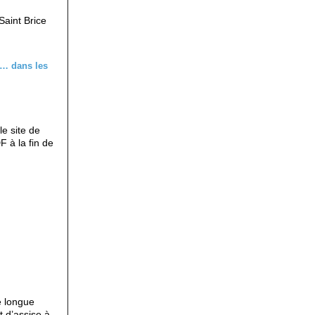
Saint Brice
le site de
F à la fin de
e longue
t d’assise à