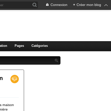
Connexion
+
Créer mon blog
ation
Pages
Catégories
on
la maison
mière