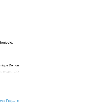
dénivelé.
minique Domon
et photos : DD
Un après midi avec l'équipe sentiers