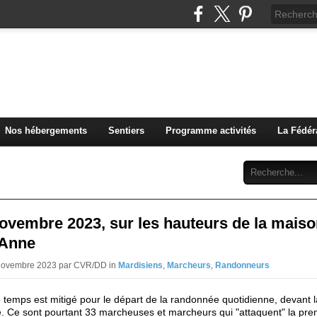
u Club Vosgien de Rouffach
Nos hébergements
Sentiers
Programme activités
La Fédér
Archives
Abonnement
Contact
ovembre 2023, sur les hauteurs de la mais
-Anne
 Novembre 2023 par CVR/DD in
Mardisiens
,
Marcheurs
,
Randonneurs
e temps est mitigé pour le départ de la randonnée quotidienne, devant 
. Ce sont pourtant 33 marcheuses et marcheurs qui "attaquent" la pre