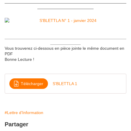
____________________________________________________
________________________
____________________________________________________
_____________
Vous trouverez ci-dessous en pièce jointe le même document en
PDF
Bonne Lecture !
Télécharger
S'BLETTLA 1
#Lettre d'Information
Partager