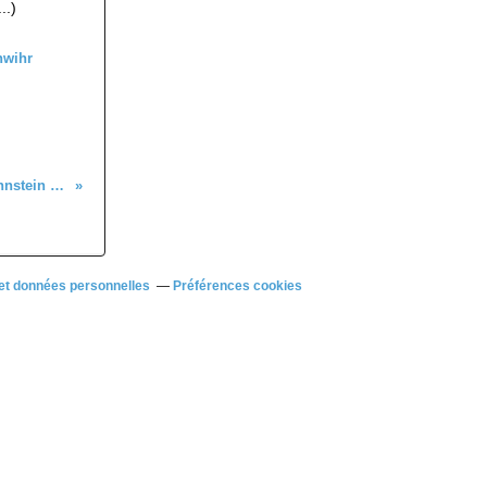
..)
Le 10 février 2026, entre Bannstein et Dreibannstein
et données personnelles
Préférences cookies