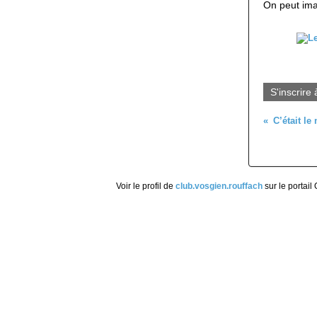
On peut imag
S'inscrire 
Voir le profil de
club.vosgien.rouffach
sur le portail