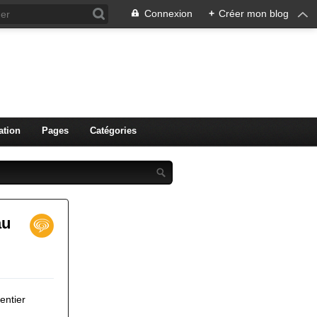
Connexion
+
Créer mon blog
ation
Pages
Catégories
au
entier