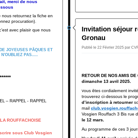
t, merci de nous
dessous
e nous retournez la fiche en
nnez procuration).
Invitation séjour 
’est avec plaisir que nous
Gronau
Publié le 22 Février 2025 par C
RETOUR DE NOS AMIS DE
******
dimanche 13 avril 2025.
ous êtes cordialement invité
V
trouverez ci-dessous le prog
EL – RAPPEL - RAPPEL
d’inscription à retourner
so
mail
club.vosgien.rouffach
Vosgien Rouffach 3 Bis ru
le 12 mars.
LA ROUFFACHOISE
Au programme de ces 3 jour
 sous Club Vosgien