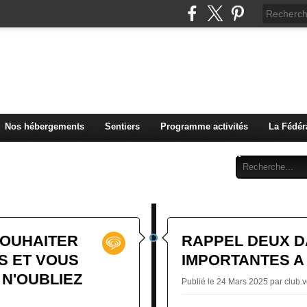
u Club Vosgien de Rouffach
Nos hébergements
Sentiers
Programme activités
La Fédér
Archives
Abonnement
Contact
SOUHAITER
RAPPEL DEUX D
S ET VOUS
IMPORTANTES A R
 N'OUBLIEZ
Publié le 24 Mars 2025 par club.