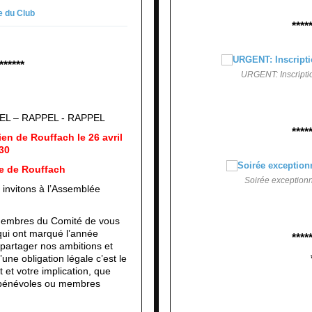
e du Club
****
******
URGENT: Inscriptio
EL – RAPPEL - RAPPEL
****
n de Rouffach le 26 avril
30
le de Rouffach
Soirée exceptionne
 invitons à l’Assemblée
 membres du Comité de vous
qui ont marqué l’année
****
partager nos ambitions et
une obligation légale c’est le
et votre implication, que
s bénévoles ou membres