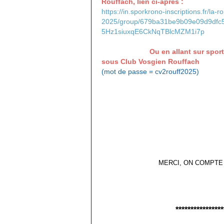
Rouffach,
lien ci-après :
https://in.sporkrono-inscriptions.fr/la-r
2025/group/679ba31be9b09e09d9d
5Hz1siuxqE6CkNqTBlcMZM1i7p
Ou en allant sur sportkrono
sous Club Vosgien Rouffach
(mot de passe = cv2rouff2025)
MERCI, ON COMPTE
****************