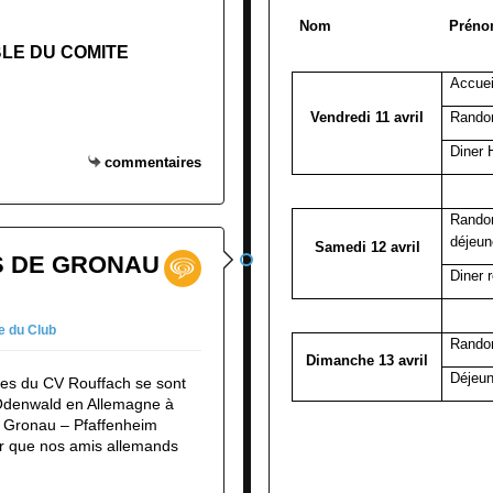
Nom
Prén
LE DU COMITE
Accuei
Vendredi 11 avril
Randon
Diner 
commentaires
Randon
déjeun
Samedi 12 avril
S DE GRONAU
Diner 
e du Club
Rando
Dimanche 13 avril
Déjeu
es du CV Rouffach se sont
’Odenwald en Allemagne à
 de Gronau – Pfaffenheim
er que nos amis allemands