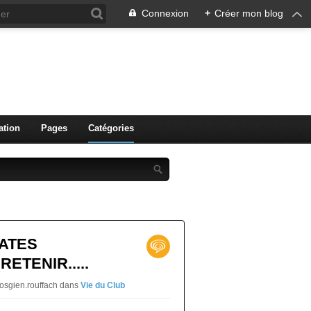
Connexion
+
Créer mon blog
ation
Pages
Catégories
ATES
ETENIR.....
vosgien.rouffach
dans
Vie du Club