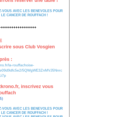
rrons réserver une table !
++++++++++++++++++
E
crire sous Club Vosgien
près :
ons.fr/la-rouffachoise-
9e09d9dfc5e2/5QWgWE3ZnMVJ5Nnrc
i7p
tkrono.fr, inscrivez vous
ouffach
5)