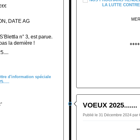
€€€
MER
ON, DATE AG
S'Blettla n° 3, est parue.
as la dernière !
++++
....
VOEUX 2025.......
t"
Publié le 31 Décembre 2024 pa
**