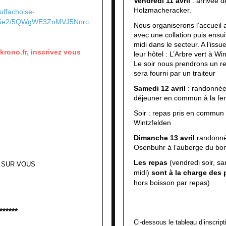
Vendredi 11 avril
: arrivée d
Holzmacheracker.
ouffachoise-
fc5e2/5QWgWE3ZnMVJ5Nnrc
Nous organiserons l’accueil
avec une collation puis ensu
midi dans le secteur. A l’issu
.fr, inscrivez vous
leur hôtel : L’Arbre vert à Wi
Le soir nous prendrons un 
sera fourni par un traiteur
Samedi 12 avril
: randonnée 
déjeuner en commun à la fe
Soir : repas pris en commun à
Wintzfelden
Dimanche 13 avril
randonné
Osenbuhr à l’auberge du bon
Les repas
(vendredi soir, s
 SUR VOUS
midi)
sont à la charge des 
hors boisson par repas)
******
Ci-dessous le tableau d’inscript