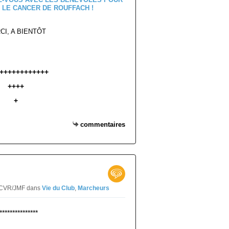
CI, A BIENTÔT
++++++++++++
++++
+
commentaires
r CVR/JMF
dans
Vie du Club
,
Marcheurs
***************