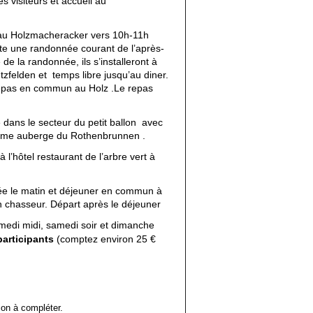
es visiteurs et accueil au
 au Holzmacheracker vers 10h-11h
ite une randonnée courant de l’après-
e de la randonnée, ils s’installeront à
ntzfelden et temps libre jusqu’au diner.
repas en commun au Holz .Le repas
dans le secteur du petit ballon avec
rme auberge du Rothenbrunnen .
 l’hôtel restaurant de l’arbre vert à
e le matin et déjeuner en commun à
 chasseur. Départ après le déjeuner
amedi midi, samedi soir et dimanche
participants
(comptez environ 25 €
ion à compléter.