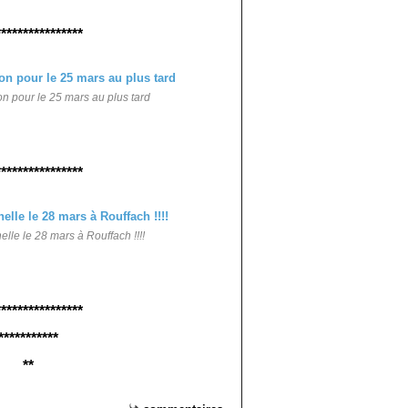
****************
n pour le 25 mars au plus tard
****************
lle le 28 mars à Rouffach !!!!
****************
***********
**