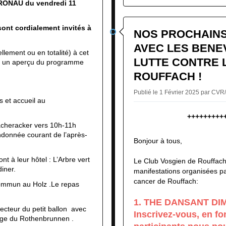
GRONAU
du vendredi 11
ont cordialement invités à
NOS PROCHAIN
AVEC LES BENE
ellement ou en totalité) à cet
LUTTE CONTRE 
s un aperçu du programme
ROUFFACH !
Publié le 1 Février 2025 par CV
s et accueil au
+++++++++
acheracker vers 10h-11h
ndonnée courant de l’après-
Bonjour à tous,
ont à leur hôtel : L’Arbre vert
Le Club Vosgien de Rouffach
iner.
manifestations organisées par
cancer de Rouffach:
commun au Holz .Le repas
1. THE DANSANT DI
ecteur du petit ballon avec
Inscrivez-vous, en f
ge du Rothenbrunnen .