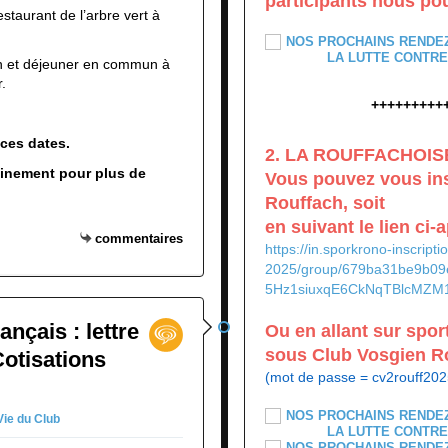
participants nous pou
estaurant de l’arbre vert à
n et déjeuner en commun à
.
+++++++++
 ces dates.
2. LA ROUFFACHOIS
inement pour plus de
Vous pouvez vous ins
Rouffach, soit
en suivant le lien ci-a
commentaires
https://in.sporkrono-inscripti
2025/group/679ba31be9b0
5Hz1siuxqE6CkNqTBlcMZM1
ançais : lettre
Ou en allant sur spor
sous Club Vosgien R
Cotisations
(mot de passe = cv2rouff202
Vie du Club