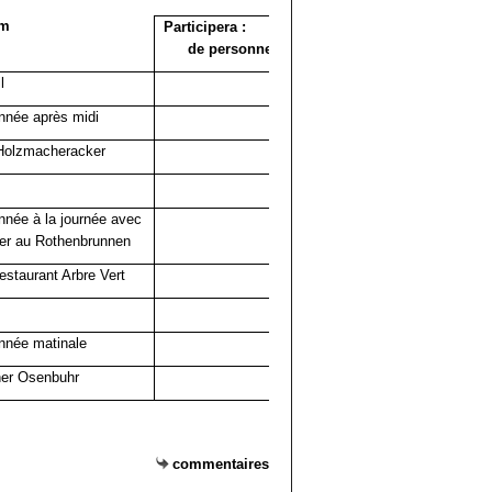
om
Participera : nbr
de personnes
l
née après midi
Holzmacheracker
née à la journée avec
er au Rothenbrunnen
restaurant Arbre Vert
nnée matinale
ner Osenbuhr
commentaires