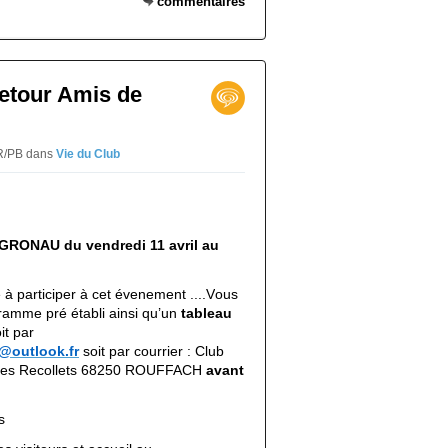
commentaires
retour Amis de
VR/PB
dans
Vie du Club
 GRONAU
du vendredi 11 avril au
 à participer à cet évenement ....V
ous
ramme pré établi ainsi qu’un
tableau
it par
@outlook.fr
soit par courrier : Club
e des Recollets 68250 ROUFFACH
avant
s