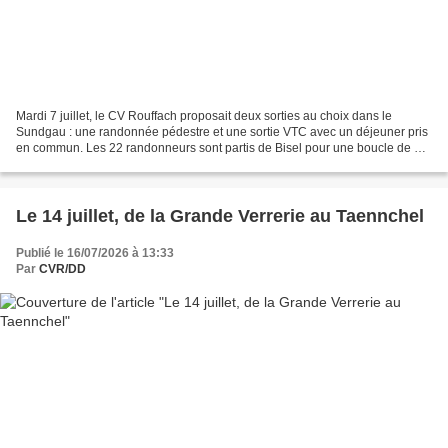
Mardi 7 juillet, le CV Rouffach proposait deux sorties au choix dans le
Sundgau : une randonnée pédestre et une sortie VTC avec un déjeuner pris
en commun. Les 22 randonneurs sont partis de Bisel pour une boucle de 12
km présentant un dénivelé de 120...
Le 14 juillet, de la Grande Verrerie au Taennchel
Publié le 16/07/2026 à 13:33
Par
CVR/DD