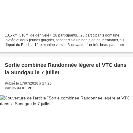
13,5 km, 510m. de dénivelé+, 28 participants... 28 participants dont une
invitée et deux jeunes garçons, sont partis d’un bon pied pour entamer, au
départ du Ried, la 1ère montée vers le Buchwald... 1er très beau panorama
Après l’auberge, 2ème montée...
Sortie combinée Randonnée légère et VTC dans
la Sundgau le 7 juillet
Publié le 17/07/2026 à 17:26
Par
CVR/DD_PB