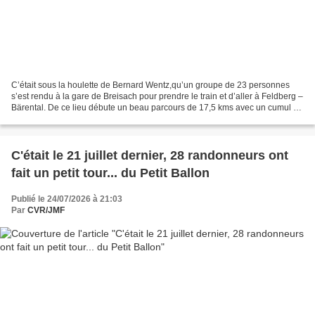
C’était sous la houlette de Bernard Wentz,qu’un groupe de 23 personnes
s’est rendu à la gare de Breisach pour prendre le train et d’aller à Feldberg –
Bärental. De ce lieu débute un beau parcours de 17,5 kms avec un cumul de
490 mètres de dénivelé sous...
C'était le 21 juillet dernier, 28 randonneurs ont
fait un petit tour... du Petit Ballon
Publié le 24/07/2026 à 21:03
Par
CVR/JMF