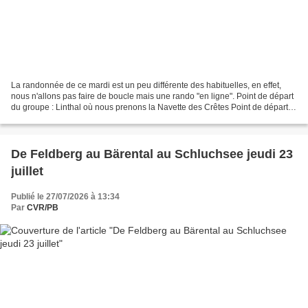
La randonnée de ce mardi est un peu différente des habituelles, en effet,
nous n'allons pas faire de boucle mais une rando "en ligne". Point de départ
du groupe : Linthal où nous prenons la Navette des Crêtes Point de départ
de la marche : Col de Hahnenbrunnen...
De Feldberg au Bärental au Schluchsee jeudi 23
juillet
Publié le 27/07/2026 à 13:34
Par
CVR/PB