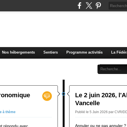
u Club Vosgien de Rouffach
Nos hébergements
Sentiers
Programme activités
La Fédér
Archives
Abonnement
Contact
stronomique
Le 2 juin 2026, l'
Vancelle
ie à thème
Publié le 5 Juin 2026 par CVR/
Annuler ou ne pas annuler ?
nt répondu avec