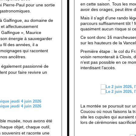
en cette saison. Tous les mod
i Pierre-Paul pour une sortie
avoir des orages, peut être d
s gastronomiques.
Mais il s'agit d'une rando lég
 à Galfingue, au domaine de
parcours suffisamment tôt ! M
r et affectueusement
quasiment aucun risque si ce n
e Galfingue », Maurice
Ce sont donc 16 marcheuses 
 son énergie à sauvegarder
sur les hauteurs de la Vancel
fil des années, il a
témoignages qui racontent
Première étape : le col du F
 nos ancêtres.
voisin remonterait à Clovis, 
n'est pas possible en ce mome
st également passionné de
interdisant l'accès.
ent pour faire revivre un
La montée se poursuit sur u
Coucou où nous faisons la tr
site les cupules qui auraient s
able musée, nous avons été
lors de cérémonies sacrificiel
Chaque objet, chaque outil,
souvenirs et raconte une