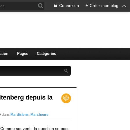
Connexion
+
Créer mon blog
ation
Pages
Catégories
Altenberg depuis la
DD
dans
Mardisiens
,
Marcheurs
 Comme souvent , la question se pose