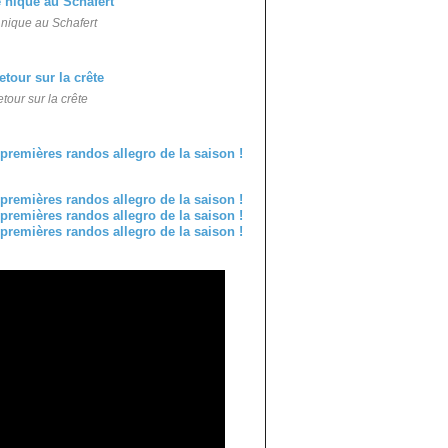
nique au Schafert
tour sur la crête