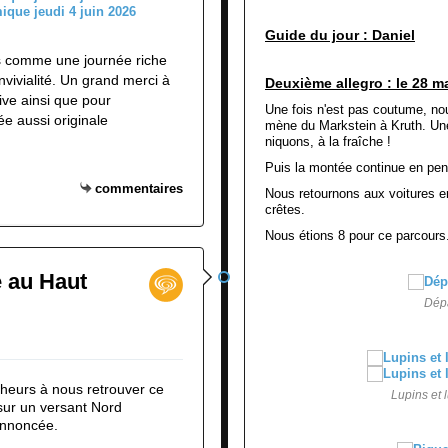
Guide du jour : Daniel
es comme une journée riche
vivialité. Un grand merci à
Deuxième allegro : le 28 ma
tive ainsi que pour
Une fois n'est pas coutume, n
née aussi originale
mène du Markstein à Kruth. Une
niquons, à la fraîche !
Puis la montée continue en pen
commentaires
Nous retournons aux voitures e
crêtes.
Nous étions 8 pour ce parcours
e au Haut
Dépa
eurs à nous retrouver ce
Lupins et 
sur un versant Nord
annoncée.