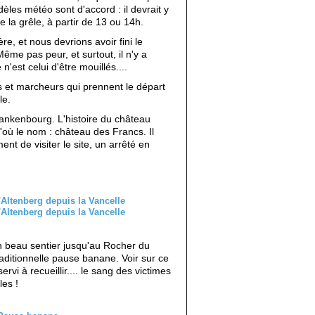
èles météo sont d'accord : il devrait y
e la grêle, à partir de 13 ou 14h.
ère, et nous devrions avoir fini le
ême pas peur, et surtout, il n'y a
'est celui d'être mouillés....
et marcheurs qui prennent le départ
le.
rankenbourg. L'histoire du château
d'où le nom : château des Francs. Il
nt de visiter le site, un arrêté en
n beau sentier jusqu'au Rocher du
aditionnelle pause banane. Voir sur ce
ervi à recueillir.... le sang des victimes
les !