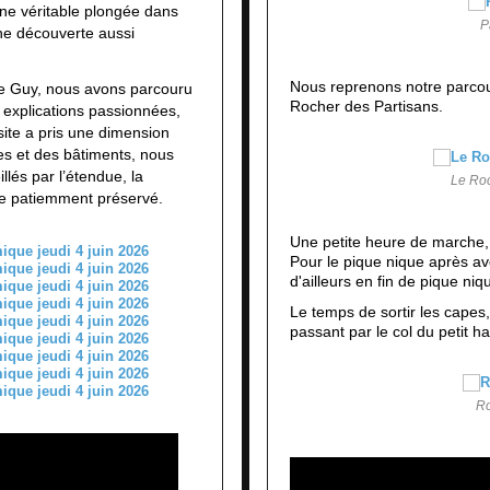
 une véritable plongée dans
P
une découverte aussi
Nous reprenons notre parcou
re Guy, nous avons parcouru
Rocher des Partisans.
s explications passionnées,
isite a pris une dimension
les et des bâtiments,
nous
llés par l’étendue, la
Le Roc
ine patiemment préservé.
Une petite heure de marche,
Pour le pique nique après av
d'ailleurs en fin de pique niq
Le temps de sortir les capes
passant par le col du petit ha
R