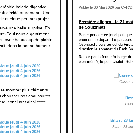
gréable balade digestive
Publié le 30 Mai 2026 par CVR/
vait décidé autrement ! Une
oir quelque peu nos projets.
Première allegro : le 21 mai
de Soulzmatt :
rvé une belle surprise. En
erre-Paul nous a gentiment
Parité parfaite ce jeudi puisqu
est avec beaucoup de plaisir
prennent le départ. Le parcours
Osenbach, puis au col du First
tif, dans la bonne humeur
direction le sommet du Petit Ba
Retour par la ferme Auberge du
bien mérité, le petit chalet, Sc
Casse cr
 se montrer plus cléments.
u chausser nos chaussures
ue, concluant ainsi cette
Dess
Bilan : 28 k