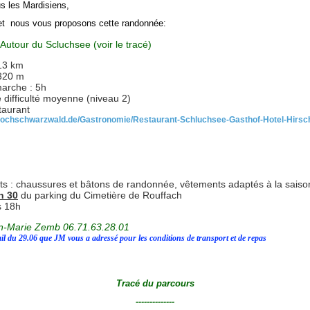
us les Mardisiens,
llet nous vous proposons cette randonnée:
Autour du Scluchsee (voir le tracé)
 13 km
 320 m
arche : 5h
ifficulté moyenne (niveau 2)
aurant
hochschwarzwald.de/Gastronomie/Restaurant-Schluchsee-Gasthof-Hotel-Hirsc
 : chaussures et bâtons de randonnée, vêtements adaptés à la saiso
h 30
du parking du Cimetière de Rouffach
s 18h
n-Marie Zemb 06.71.63.28.01
il du 29.06 que JM vous a adressé pour les conditions de transport et de repas
Tracé du parcours
--------------