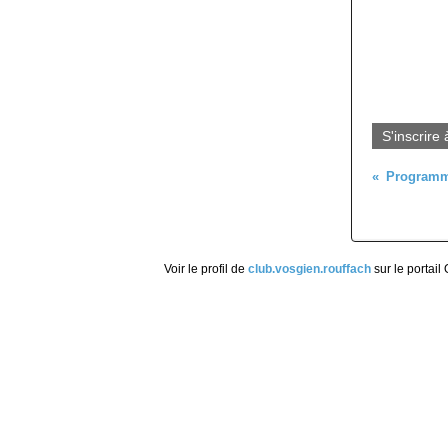
S'inscrire 
Voir le profil de
club.vosgien.rouffach
sur le portail