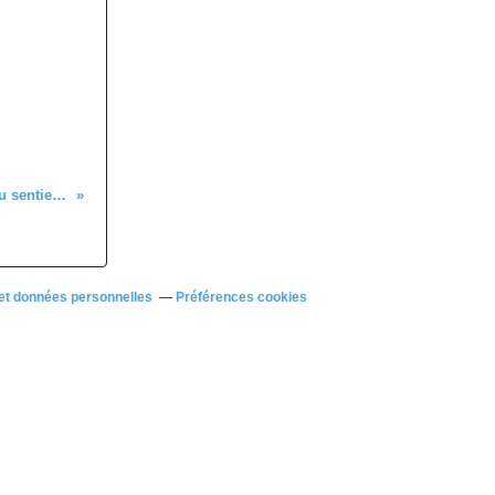
120ème anniversaire du sentier rectangle rouge​​​​​​​
et données personnelles
Préférences cookies