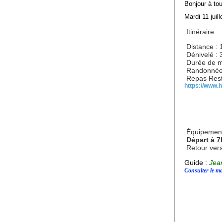
Bonjour à to
Mardi 11 jui
Itinéraire :
Distance :
Dénivelé :
Durée de m
Randonnée d
Repas Rest
https://www.
Équipements
Départ à
7
Retour ver
Guide :
Jea
Consulter le ma