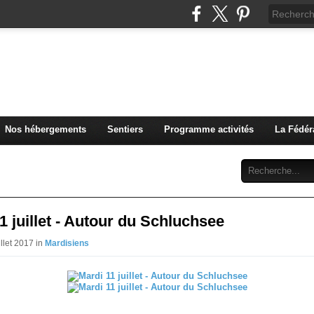
u Club Vosgien de Rouffach
Nos hébergements
Sentiers
Programme activités
La Fédér
Archives
Abonnement
Contact
1 juillet - Autour du Schluchsee
illet 2017 in
Mardisiens