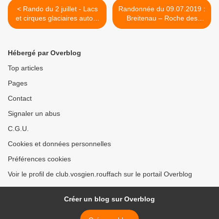
< Rando du 2 juillet - Lacs
Randonnée du 09.07.2019 :
et cirques glaciaires autour
Breitenau – Roche des
du Tanet - Gazon du Faing
Fées - Frankenbourg >
Hébergé par Overblog
Top articles
Pages
Contact
Signaler un abus
C.G.U.
Cookies et données personnelles
Préférences cookies
Voir le profil de club.vosgien.rouffach sur le portail Overblog
Créer un blog sur Overblog