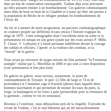
dans un état de conservation remarquable. Vauban déjà avait préconisé
qu’elles puissent résister à un bombardement. Ces galeries communiquent
entre elles de bout en bout de la Citadelle et à noter qu’elles ont permis à
la population de Bitche de se réfugier pendant les bombardements de
l’hiver 44.
Au fur et à mesure de notre progression, un parcours cinématographique
en couleurs projeté sur différents écrans retrace l’histoire tragique du
siège de 1870 . Cette scénographie dont l’excellente mise en scène et la
présentation est unique en son genre (jouée par des vrais acteurs P. Mille,
F. Cluzet, V. Ledoyen) n’a laissé personne indifférent devant le courage
des soldats et officiers, l’âpreté
et la violence des combats, et la
“morale” de la guerre.
Nous avons pu retrouver de larges extraits du film présenté “la Forteresse
assiégée” réalisé par G. Mordillat en 2006 et qui sont à votre disposition
(voir présentation et lien plus loin)
De galerie en galerie, nous verrons, notamment, le poste de
commandement de Teyssier, le puit
(2,50m de large et 74 m de
profondeur) et l’immense cage d’écureuil (photo) dans laquelle deux
hommes marchaient et qui permettait de monter les eaux du puits, la
forge, la boulangerie et les fours à pain (primordiale pour la résistance de
la garnison...comme le vin en tonneaux).
Revenus à l’extérieur, nous débouchons près de la chapelle. Exécutée du
vivant de Vauban, c’est le seul bâtiment qui ait été miraculeusement