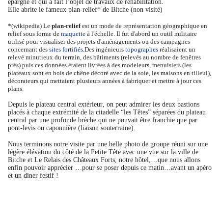
épargné et qui a fait l’objet de travaux de réhabilitation.
Elle abrite le fameux plan-relief* de Bitche (non visité)
*(wikipedia) Le
plan-relief
est un mode de représentation géographique en
relief sous forme de
maquette
à l'échelle. Il fut d'abord un outil militaire
utilisé pour visualiser des projets d'aménagements ou des campagnes
concernant des
sites fortifiés
.Des ingénieurs
topographes
réalisaient un
relevé minutieux du terrain, des bâtiments (relevés au nombre de fenêtres
près) puis ces données étaient livrées à des modeleurs, menuisiers (les
plateaux sont en bois de chêne décoré avec de la soie, les maisons en tilleul),
décorateurs qui mettaient plusieurs années à fabriquer et mettre à jour ces
plans.
Depuis le plateau central extérieur, on peut admirer les deux bastions
placés à chaque extrémité de la citadelle “les Têtes” séparées du plateau
central par une profonde brèche qui ne pouvait être franchie que par
pont-levis ou caponnière (liaison souterraine).
Nous terminons notre visite par une belle photo de groupe réuni sur une
légère élévation du côté de la Petite Tête avec une vue sur la ville de
Bitche et Le Relais des Châteaux Forts, notre hôtel,…que nous allons
enfin pouvoir apprécier …pour se poser depuis ce matin…avant un apéro
et un diner festif !