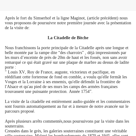
Après le fort du Simserhof et la ligne Maginot, (article précédent) nous
vous proposons de poursuivre notre première journée avec la présentation
de la visite de:
La Citadelle de Bitche
Nous franchissons la porte principale de la Citadelle après une longue et
belle montée par la rampe dite “des charroirs” , déjà impressionnés par
les murs d’enceinte de près de 20m de haut et les fossés, non sans avoir
remarqué ce qui était gravé sur une plaque de marbre au dessus de ladite
porte :
" Louis XV, Roy de France, auguste, victorieux et pacifique, en
réédifiant cette forteresse de fond en comble, a voulu qu'elle fermât les
Vosges et la Lorraine à ses ennemis, qu'elle défendit la frontière de
l'Alsace et qu'au pied de ses murs les camps des armées françaises
trouvassent une puissante protection. Année 1754”.
La visite de la citadelle est entièrement audio-guidée et les commentaires
sont fournis automatiquement au fur et à mesure de notre avancée sur le
parcours proposé.
Après plusieurs arrêts commentés,nous poursuivons par la visite dans les
souterrains.
Creusées dans le grès, les galeries souterraines constituent une véritable
ville souterraine. Malgré les bombardements de 1870 et 1945, elles sont