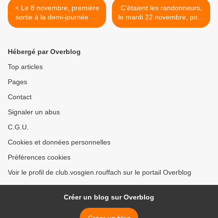
< Le 8 novembre, première
C’étaient les randonneurs,
sortie à la demi-journée de
le mardi 22 novembre, pour
la saison : autour du
une sortie d’après-midi au
Bannstein
départ d’Ammerschwihr… >
Hébergé par Overblog
Top articles
Pages
Contact
Signaler un abus
C.G.U.
Cookies et données personnelles
Préférences cookies
Voir le profil de club.vosgien.rouffach sur le portail Overblog
Créer un blog sur Overblog