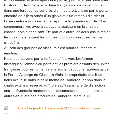
Au col même, et juste après une pause, première rencontre avec
l'
histore .I
ci, le cimetière militaire français s'étale devant nous
dans une forêt dense sur près d'un hectare.
L'entrée par le portail
encadré de piliers ornés d'un glaive et d'un rameau d'olivier et
l'allée centrale nous invitent à rejoindre la grande croix de 13 m
commémorative, avec à sa base la sculpture en bronze du
chasseur alpin
agonisant. De
part et d'autre les deux ossuaires et
les croix matérialisent les tombes.
3538 poilus reposent en ce
cimetière.
Au sein des groupes de visiteurs c'est humilité, respect et
émotion.
Nous poursuivons par la forêt cette fois vers les fermes
historiques Combe d'où partaient les premiers assauts des unités
françaises pour remonter vers le sud et déboucher au-dessus de
la Ferme Auberge du Glasborn.
Alain, le propriétaire des lieux
nous accueille dans la salle même de l'auberge (et non dans le
chalet extérieur réservé au "hors sac") sans faire de distinction
entre d'éventuels randonneurs consommant en mode hors sac et
autres en quête des produits de l'auberge. Merci à lui.