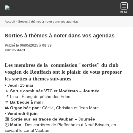
MENU
Accueil
» Sorties à thèmes à noter dans vos agendas
Sorties à thèmes à noter dans vos agendas
Publié le 06/05/2025 à 08:39
Par
CVR/PB
Les membres de la commission "sorties" du club
vosgien de Rouffach ont le plaisir de vous proposer
les sorties à thèmes suivantes
• Jeudi 15 mai
🔹
Sortie combinée VTC et Modérato – Journée
📍 Lieu : Étang de pêche des Erlen
🍴
Barbecue à midi
👥
Organisée par
: Cécile, Christian et Jean Marc
• Vendredi 6 juin
🏛️
Sortie sur les traces de Vauban – Journée
🕘
Matin
: Des carrières de Pfaffenheim à Neuf-Brisach, en
suivant le canal Vauban